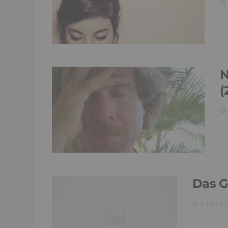
N
(
Das G
2. Mai 20