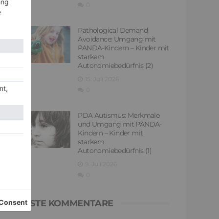
0
Pathological Demand
Avoidance: Umgang mit
PANDA-Kindern – Kinder mit
starkem
Autonomiebedürfnis (2)
15. Juli 2026
0
PDA Autismus: Merkmale
und Umgang mit PANDA-
Kindern – Kinder mit
starkem
Autonomiebedürfnis (1)
9. Juli 2026
0
NEUESTE KOMMENTARE