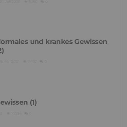
27. Juli 2023
5,962
0
ormales und krankes Gewissen
2)
15. Mai 2012
7,402
0
ewissen (1)
12
16,524
0