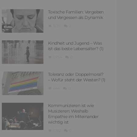
Toxische Familien: Vergeben
und Vergessen als Dynamik
5,211
2
Kindheit und Jugend – Was
ist das beste Lebensalter? (1)
1,754
0
Toleranz oder Doppelmoral?
– Wofür steht der Westen? (1)
646
0
Kommunizieren ist wie
Musizieren: Weshalb
Empathie im Miteinander
wichtig ist
1,132
0