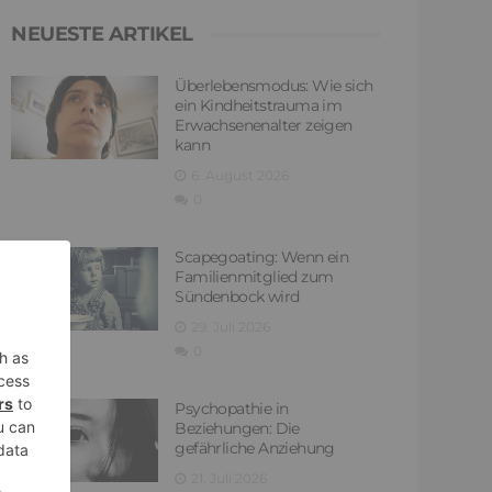
NEUESTE ARTIKEL
Überlebensmodus: Wie sich
ein Kindheitstrauma im
Erwachsenenalter zeigen
kann
6. August 2026
0
Scapegoating: Wenn ein
Familienmitglied zum
Sündenbock wird
29. Juli 2026
0
Psychopathie in
Beziehungen: Die
gefährliche Anziehung
21. Juli 2026