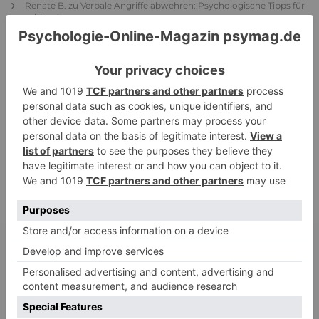
Renate B.
zu
Verbale Angriffe abwehren: Psychologische Tipps für
ruhige Antworten
HaBa
zu
Verbale Angriffe abwehren: Psychologische Tipps für
ruhige Antworten
Adele
zu
Verbale Angriffe abwehren: Psychologische Tipps für
ruhige Antworten
Juliette P.
zu
Merkmale der komplexen Posttraumatischen
Belastungsstörung: Traumafolgen verständlich erklärt
Ansgar
zu
Elternteil narzisstisch: So sieht dein heutiges Leben
vermutlich aus – Narzisstisch geprägte Kindheit (1)
DIE BELIEBTESTEN ARTIKEL