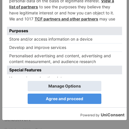
PDA Autismus: Merkmale und Umgang mit
PANDA-Kindern – Kinder mit starkem
Autonomiebedürfnis (1)
9. Juli 2026
0
Innere Stärke: 8 Hinweise auf einen gesunden
Selbstwert