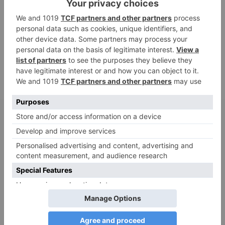
Adele
zu
Verbale Angriffe abwehren: Psychologische Tipps für
ruhige Antworten
Juliette P.
zu
Merkmale der komplexen Posttraumatischen
Belastungsstörung: Traumafolgen verständlich erklärt
Ansgar
zu
Elternteil narzisstisch: So sieht dein heutiges Leben
vermutlich aus – Narzisstisch geprägte Kindheit (1)
DIE BELIEBTESTEN ARTIKEL