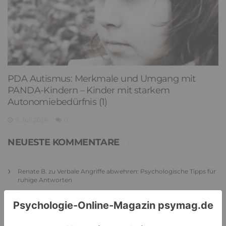
PDA Autismus: Merkmale und Umgang mit
PANDA-Kindern – Kinder mit starkem
Autonomiebedürfnis (1)
9. Juli 2026
0
NEUESTE KOMMENTARE
Renate B.
zu
Verbale Angriffe abwehren: Psychologische Tipps für
ruhige Antworten
HaBa
zu
Verbale Angriffe abwehren: Psychologische Tipps für
ruhige Antworten