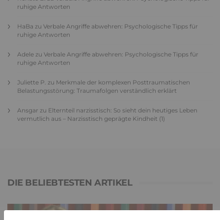
ruhige Antworten
HaBa
zu
Verbale Angriffe abwehren: Psychologische Tipps für
ruhige Antworten
Adele
zu
Verbale Angriffe abwehren: Psychologische Tipps für
ruhige Antworten
Juliette P.
zu
Merkmale der komplexen Posttraumatischen
Belastungsstörung: Traumafolgen verständlich erklärt
Ansgar
zu
Elternteil narzisstisch: So sieht dein heutiges Leben
vermutlich aus – Narzisstisch geprägte Kindheit (1)
DIE BELIEBTESTEN ARTIKEL