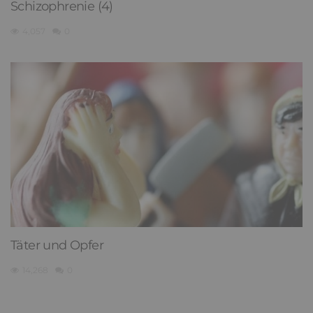
Schizophrenie (4)
4,057
0
Täter und Opfer
14,268
0