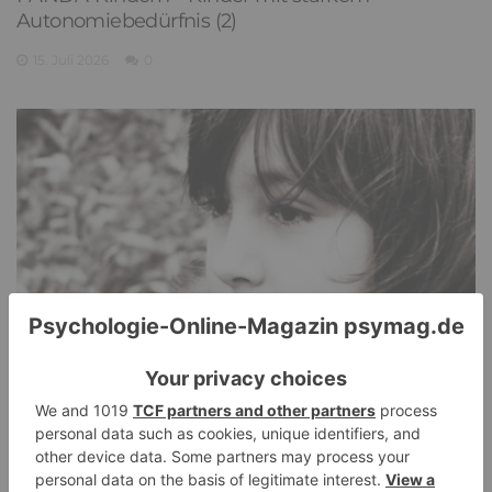
Autonomiebedürfnis (2)
15. Juli 2026
0
PDA Autismus: Merkmale und Umgang mit
PANDA-Kindern – Kinder mit starkem
Autonomiebedürfnis (1)
9. Juli 2026
0