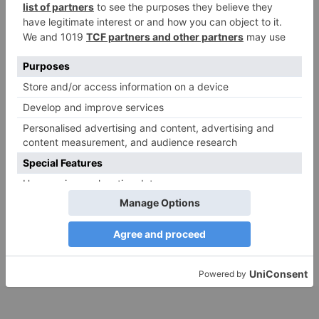
NEUESTE KOMMENTARE
Renate B.
zu
Verbale Angriffe abwehren: Psychologische Tipps für
ruhige Antworten
HaBa
zu
Verbale Angriffe abwehren: Psychologische Tipps für
ruhige Antworten
Adele
zu
Verbale Angriffe abwehren: Psychologische Tipps für
ruhige Antworten
Juliette P.
zu
Merkmale der komplexen Posttraumatischen
Belastungsstörung: Traumafolgen verständlich erklärt
Ansgar
zu
Elternteil narzisstisch: So sieht dein heutiges Leben
vermutlich aus – Narzisstisch geprägte Kindheit (1)