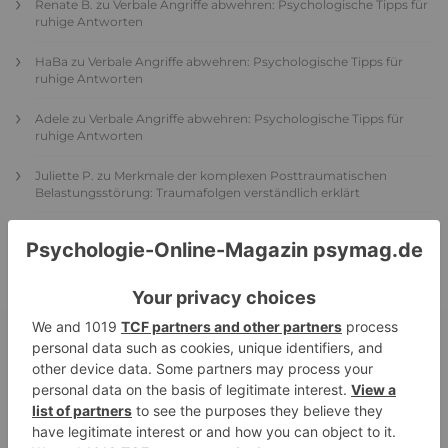
Renate B.
zu
Verbale Angriffe abwehren: Psychologische Tipps für
ruhige Antworten
HaBa
zu
Verbale Angriffe abwehren: Psychologische Tipps für
ruhige Antworten
Adele
zu
Verbale Angriffe abwehren: Psychologische Tipps für
ruhige Antworten
Juliette P.
zu
Merkmale der komplexen Posttraumatischen
Belastungsstörung: Traumafolgen verständlich erklärt
Ansgar
zu
Elternteil narzisstisch: So sieht dein heutiges Leben
vermutlich aus – Narzisstisch geprägte Kindheit (1)
DIE BELIEBTESTEN ARTIKEL