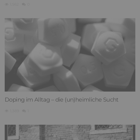
1,562
0
Doping im Alltag – die (un)heimliche Sucht
1,389
1