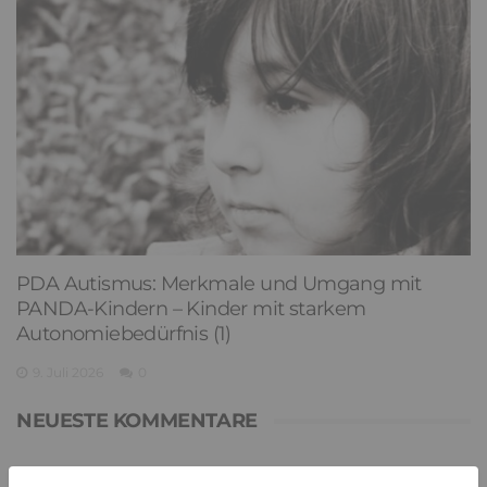
PDA Autismus: Merkmale und Umgang mit
PANDA-Kindern – Kinder mit starkem
Autonomiebedürfnis (1)
9. Juli 2026
0
NEUESTE KOMMENTARE
Renate B.
zu
Verbale Angriffe abwehren: Psychologische Tipps für