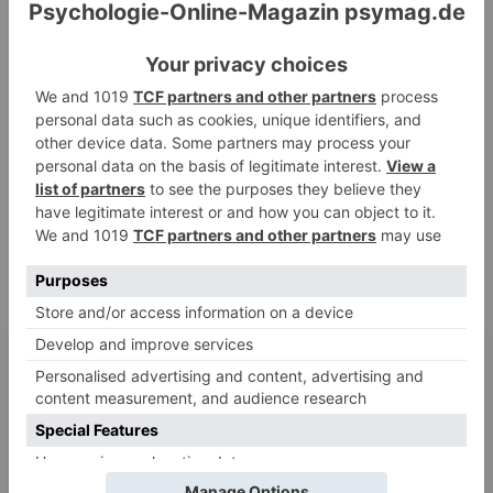
ruhige Antworten
HaBa
zu
Verbale Angriffe abwehren: Psychologische Tipps für
ruhige Antworten
Adele
zu
Verbale Angriffe abwehren: Psychologische Tipps für
ruhige Antworten
Juliette P.
zu
Merkmale der komplexen Posttraumatischen
Belastungsstörung: Traumafolgen verständlich erklärt
Ansgar
zu
Elternteil narzisstisch: So sieht dein heutiges Leben
vermutlich aus – Narzisstisch geprägte Kindheit (1)
DIE BELIEBTESTEN ARTIKEL