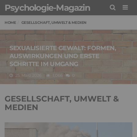
Psychologie-Magazin
Men
HOME
GESELLSCHAFT, UMWELT & MEDIEN
SEXUALISIERTE GEWALT: FORMEN,
AUSWIRKUNGEN UND ERSTE
SCHRITTE IM UMGANG
25. März 2026
1,066
0
GESELLSCHAFT, UMWELT &
MEDIEN