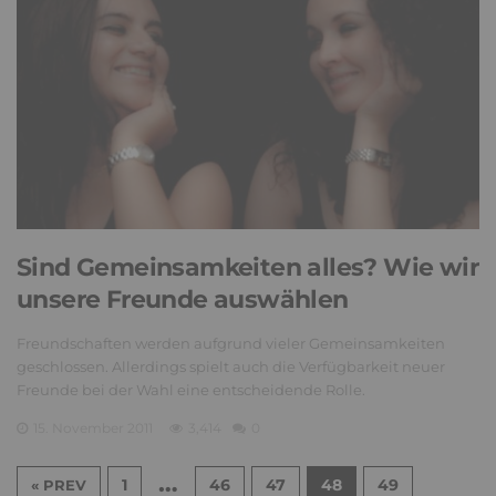
Sind Gemeinsamkeiten alles? Wie wir
unsere Freunde auswählen
Freundschaften werden aufgrund vieler Gemeinsamkeiten
geschlossen. Allerdings spielt auch die Verfügbarkeit neuer
Freunde bei der Wahl eine entscheidende Rolle.
15. November 2011
3,414
0
…
1
46
47
48
49
« PREV