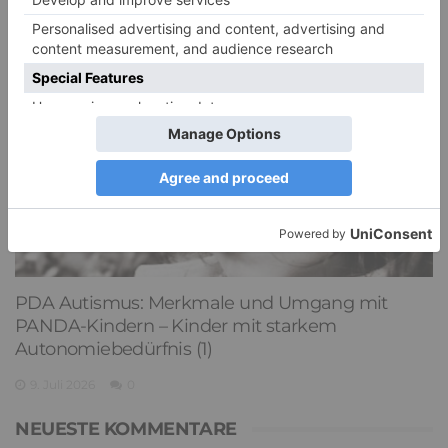
PDA Autismus: Merkmale und Umgang mit
PANDA-Kindern – Kinder mit starkem
Autonomiebedürfnis (1)
9. Juli 2026
0
NEUESTE KOMMENTARE