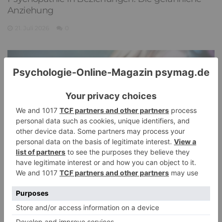
Anziehung
21. Juli 2026
0
Pathological Demand Avoidance: Umgang mit
PANDA-Kindern – Kinder mit starkem
Autonomiebedürfnis (2)
15. Juli 2026
0