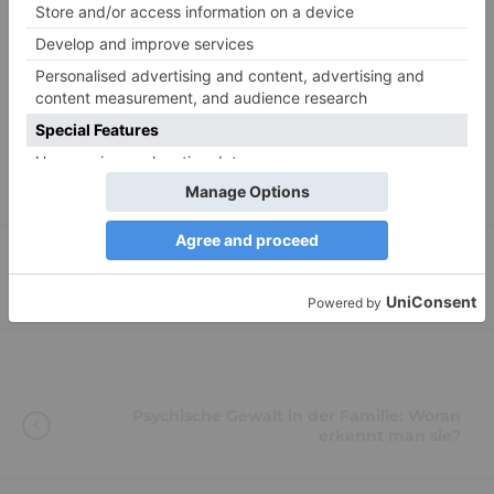
teilen
E-Mail
RSS-feed
Schlagwörter:
Assoziationen
,
Autosuggestion
,
Fremdsuggestion
,
Manipulation
,
Priming
Psychische Gewalt in der Familie: Woran
erkennt man sie?