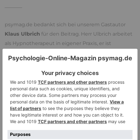
_______
psymag.de bedankt sich bei unserem Gastautor
Klaus Ulbrich
für den Beitrag. Herr Ulbrich arbeitet
als Hypnotherapeut in eigener Praxis, er ist
Begründer der
Individuations-Therapie
und unter
seiner Website
ganzheitliche-hypnotherapie.de
erreichbar.
2
Ganzer Artikel auf einer Seite
Seiten:
1
Pocket
teilen
teilen
merken
teilen
teilen