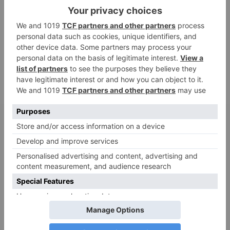
Adele
zu
Verbale Angriffe abwehren: Psychologische Tipps für
ruhige Antworten
Juliette P.
zu
Merkmale der komplexen Posttraumatischen
Belastungsstörung: Traumafolgen verständlich erklärt
Ansgar
zu
Elternteil narzisstisch: So sieht dein heutiges Leben
vermutlich aus – Narzisstisch geprägte Kindheit (1)
DIE BELIEBTESTEN ARTIKEL