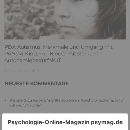
PDA Autismus: Merkmale und Umgang mit
PANDA-Kindern – Kinder mit starkem
Autonomiebedürfnis (1)
9. Juli 2026
0
NEUESTE KOMMENTARE
Renate B.
zu
Verbale Angriffe abwehren: Psychologische Tipps für
ruhige Antworten
HaBa
zu
Verbale Angriffe abwehren: Psychologische Tipps für
ruhige Antworten