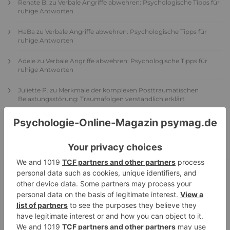
Renate B.
zu
Verbale Angriffe abwehren: Psychologische Tipps für
ruhige Antworten
HaBa
zu
Verbale Angriffe abwehren: Psychologische Tipps für
ruhige Antworten
Adele
zu
Verbale Angriffe abwehren: Psychologische Tipps für
ruhige Antworten
Juliette P.
zu
Merkmale der komplexen Posttraumatischen
Belastungsstörung: Traumafolgen verständlich erklärt
Ansgar
zu
Elternteil narzisstisch: So sieht dein heutiges Leben
vermutlich aus – Narzisstisch geprägte Kindheit (1)
DIE BELIEBTESTEN ARTIKEL