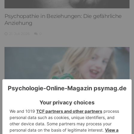
Psychopathie in Beziehungen: Die gefährliche
Anziehung
21. Juli 2026
0
Pathological Demand Avoidance: Umgang mit
PANDA-Kindern – Kinder mit starkem