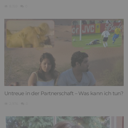
8,159
0
Untreue in der Partnerschaft – Was kann ich tun?
2,976
0