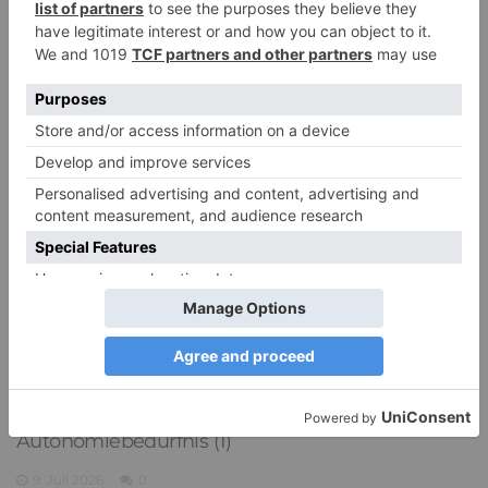
Autonomiebedürfnis (2)
15. Juli 2026
0
PDA Autismus: Merkmale und Umgang mit
PANDA-Kindern – Kinder mit starkem
Autonomiebedürfnis (1)
9. Juli 2026
0