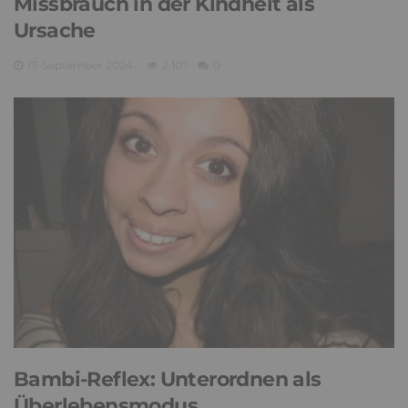
Missbrauch in der Kindheit als
Ursache
17. September 2024
2,107
0
Bambi-Reflex: Unterordnen als
Überlebensmodus