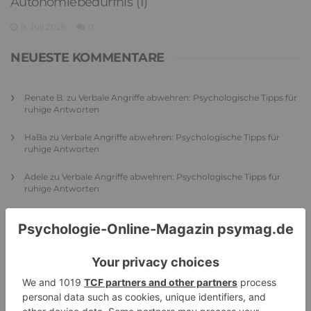
Autonomiebedürfnis (1)
9. Juli 2026
0
NEUESTE KOMMENTARE
Renate B.
zu
Verbale Angriffe abwehren: Psychologische Tipps für
ruhige Antworten
HaBa
zu
Verbale Angriffe abwehren: Psychologische Tipps für
ruhige Antworten
Adele
zu
Verbale Angriffe abwehren: Psychologische Tipps für
ruhige Antworten
Juliette P.
zu
Merkmale der komplexen Posttraumatischen
Belastungsstörung: Traumafolgen verständlich erklärt
Ansgar
zu
Elternteil narzisstisch: So sieht dein heutiges Leben
vermutlich aus – Narzisstisch geprägte Kindheit (1)