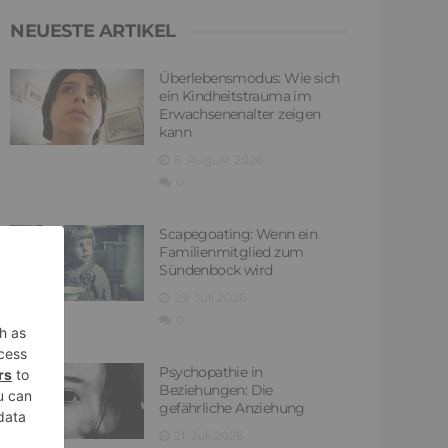
NEUESTE ARTIKEL
Überlebensmodus: Wie sich
ein Kindheitstrauma im
Erwachsenenalter zeigen
kann
6. August 2026
0
Scapegoating: Wenn ein
Familienmitglied zum
Sündenbock wird
29. Juli 2026
0
Psychopathie in
Beziehungen: Die
gefährliche Anziehung
21. Juli 2026