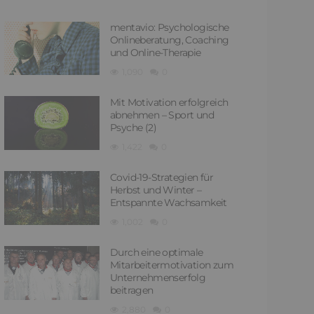
mentavio: Psychologische
Onlineberatung, Coaching
und Online-Therapie
1,090
0
Mit Motivation erfolgreich
abnehmen – Sport und
Psyche (2)
1,422
0
Covid-19-Strategien für
Herbst und Winter –
Entspannte Wachsamkeit
1,002
0
Durch eine optimale
Mitarbeitermotivation zum
Unternehmenserfolg
beitragen
2,880
0