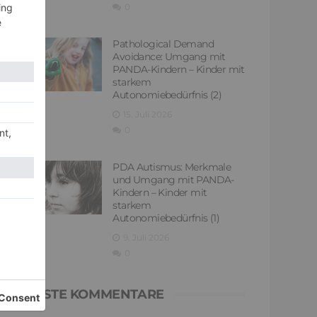
0
Pathological Demand
Avoidance: Umgang mit
PANDA-Kindern – Kinder mit
starkem
Autonomiebedürfnis (2)
15. Juli 2026
0
PDA Autismus: Merkmale
und Umgang mit PANDA-
Kindern – Kinder mit
starkem
Autonomiebedürfnis (1)
9. Juli 2026
0
NEUESTE KOMMENTARE