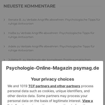
NEUESTE KOMMENTARE
Renate B.
zu
Verbale Angriffe abwehren: Psychologische Tipps für
ruhige Antworten
HaBa
zu
Verbale Angriffe abwehren: Psychologische Tipps für
ruhige Antworten
Adele
zu
Verbale Angriffe abwehren: Psychologische Tipps für
ruhige Antworten
Juliette P.
zu
Merkmale der komplexen Posttraumatischen
Belastungsstörung: Traumafolgen verständlich erklärt
Ansgar
zu
Elternteil narzisstisch: So sieht dein heutiges Leben
vermutlich aus – Narzisstisch geprägte Kindheit (1)