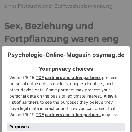
einer Fettsucht oder Stoffwechselerkrankung.
Sex, Beziehung und
Fortpflanzung waren eng
miteinander verbunden
Ganz ähnlich, nur mit einem stärkeren Effekt auf
unser Belohnungssystem, wirkt
Sex
. Seit
Menschheitsgeschichte lebten unsere Vorfahren
wesentlich kürzer, gründeten bereits in jungen
Jahren Familien und der Zusammenhalt in der
Familie und Sippe war überlebensnotwendiger
Bestandteil zur Sicherung der Aufzucht von