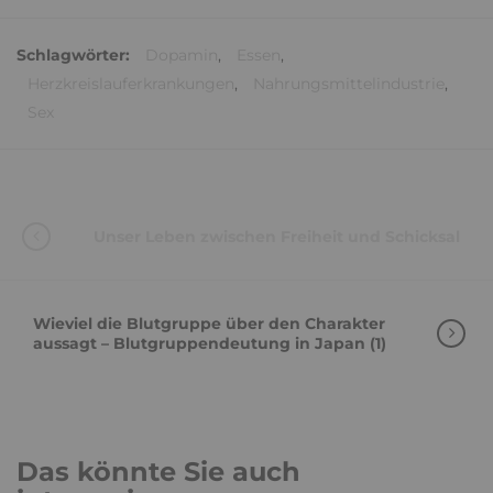
Schlagwörter:
Dopamin
,
Essen
,
Herzkreislauferkrankungen
,
Nahrungsmittelindustrie
,
Sex
Unser Leben zwischen Freiheit und Schicksal
Wieviel die Blutgruppe über den Charakter
aussagt – Blutgruppendeutung in Japan (1)
Das könnte Sie auch