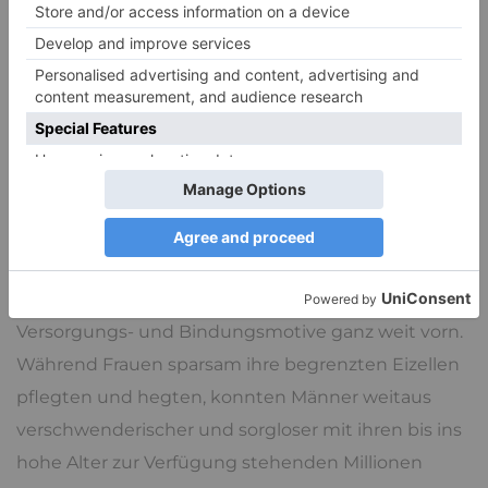
Kindern. Frauen wägten sorgsam ab, mit wem sie
Sex hatten, denn Sex, Beziehung und
Fortpflanzung waren damals noch unumgänglich
miteinander verwoben.
Kinder zu haben machte Frauen verletzlich, kostete
ihnen nicht selten schon bei der Geburt das Leben
und entließen sie in eine jahrelange Abhängigkeit
von Partner oder dem Familienverbund.
Logischerweise lagen deshalb bei der Partnerwahl
Versorgungs- und Bindungsmotive ganz weit vorn.
Während Frauen sparsam ihre begrenzten Eizellen
pflegten und hegten, konnten Männer weitaus
verschwenderischer und sorgloser mit ihren bis ins
hohe Alter zur Verfügung stehenden Millionen