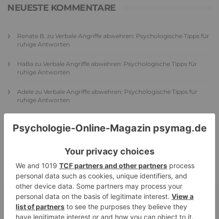
NEUESTE KOMMENTARE
Renate B.
zu
Verbale Angriffe abwehren: Psychologische Tipps für
ruhige Antworten
HaBa
zu
Verbale Angriffe abwehren: Psychologische Tipps für
ruhige Antworten
Adele
zu
Verbale Angriffe abwehren: Psychologische Tipps für
ruhige Antworten
Juliette P.
zu
Merkmale der komplexen Posttraumatischen
Belastungsstörung: Traumafolgen verständlich erklärt
Ansgar
zu
Elternteil narzisstisch: So sieht dein heutiges Leben
vermutlich aus – Narzisstisch geprägte Kindheit (1)