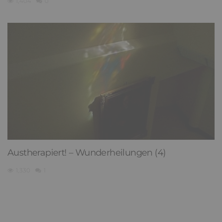
1,404
0
Austherapiert! – Wunderheilungen (4)
1,330
1