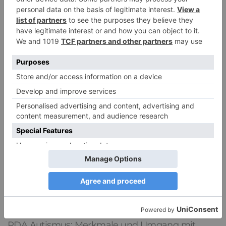
Pathological Demand Avoidance: Umgang mit
PANDA-Kindern – Kinder mit starkem
Autonomiebedürfnis (2)
15. Juli 2026
0
PDA Autismus: Merkmale und Umgang mit