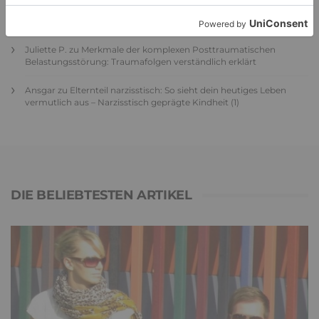
Adele
zu
Verbale Angriffe abwehren: Psychologische Tipps für
ruhige Antworten
Juliette P.
zu
Merkmale der komplexen Posttraumatischen
Belastungsstörung: Traumafolgen verständlich erklärt
Ansgar
zu
Elternteil narzisstisch: So sieht dein heutiges Leben
vermutlich aus – Narzisstisch geprägte Kindheit (1)
DIE BELIEBTESTEN ARTIKEL