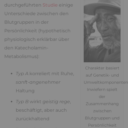
durchgeführten
Studie
einige
Unterschiede zwischen den
Blutgruppen in der
Persönlichkeit (hypothetisch
physiologisch erklärbar über
den Katecholamin-
Metabolismus):
Charakter basiert
Typ A
korreliert mit Ruhe,
auf Genetik- und
sanft-angenehmer
Umweltkomponenten
Inwiefern spielt
Haltung
der
Typ B
wirkt
geistig rege
,
Zusammenhang
beschäftigt, aber auch
zwischen
Blutgruppen und
zurückhaltend
Persönlichkeit