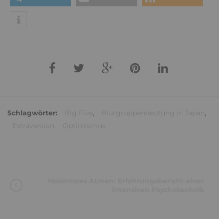
Schlagwörter:
Big Five
,
Blutgruppendeutung in Japan
,
Extraversion
,
Optimismus
Holotropes Atmen: Erfahrungsbericht einer
intensiven Psychotechnik