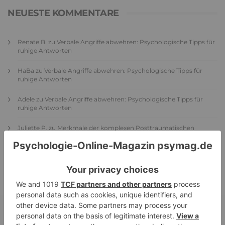
NEUESTE KOMMENTARE
Renate B.
zu
Verbale Angriffe abwehren: Psychologische Tipps für
ruhige Antworten
HaBa
zu
Verbale Angriffe abwehren: Psychologische Tipps für
ruhige Antworten
Adele
zu
Verbale Angriffe abwehren: Psychologische Tipps für
ruhige Antworten
Juliette P.
zu
Merkmale der komplexen Posttraumatischen
Belastungsstörung: Traumafolgen verständlich erklärt
Ansgar
zu
Elternteil narzisstisch: So sieht dein heutiges Leben
vermutlich aus – Narzisstisch geprägte Kindheit (1)