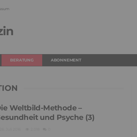
ssum
zin
BERATUNG
ABONNEMENT
TION
ie Weltbild-Methode –
esundheit und Psyche (3)
26. Juli 2016
2,018
0