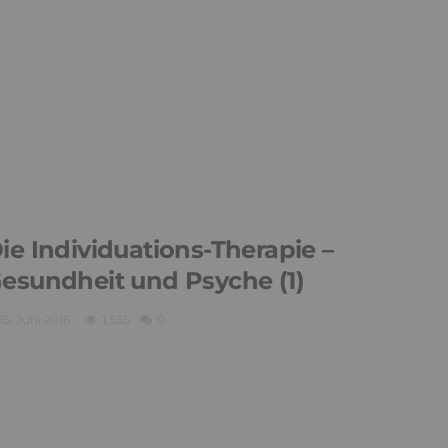
ie Individuations-Therapie –
esundheit und Psyche (1)
15. Juni 2016
1,555
0