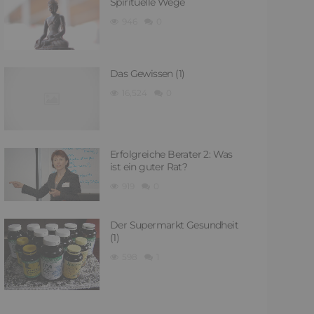
Spirituelle Wege
946
0
Das Gewissen (1)
16,524
0
Erfolgreiche Berater 2: Was
ist ein guter Rat?
919
0
Der Supermarkt Gesundheit
(1)
598
1