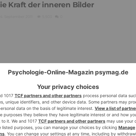
ie Kraft der inneren Bilder
14. September 2011
5,503
0