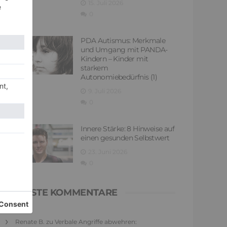
15. Juli 2026
0
PDA Autismus: Merkmale
und Umgang mit PANDA-
Kindern – Kinder mit
starkem
Autonomiebedürfnis (1)
9. Juli 2026
0
Innere Stärke: 8 Hinweise auf
einen gesunden Selbstwert
23. Juni 2026
0
NEUESTE KOMMENTARE
Renate B.
zu
Verbale Angriffe abwehren: