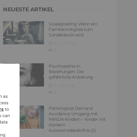
NEUESTE ARTIKEL
Scapegoating: Wenn ein
Familienmitglied zum
Sündenbock wird
29. Juli 2026
0
Psychopathie in
Beziehungen: Die
gefährliche Anziehung
21. Juli 2026
0
Pathological Demand
Avoidance: Umgang mit
PANDA-Kindern – Kinder mit
starkem
Autonomiebedürfnis (2)