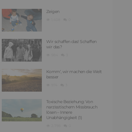
Zeigen
1,408
0
Wir schaffen das! Schaffen
wir das?
984
3
Komm‘, wir machen die Welt
besser
974
3
Toxische Beziehung: Von
narzisstischem Missbrauch
lösen – Innere
Unabhängigkeit (1)
2,798
0