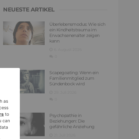
NEUESTE ARTIKEL
Überlebensmodus: Wie sich
ein Kindheitstrauma im
Erwachsenenalter zeigen
kann
6. August 2026
0
Scapegoating: Wenn ein
Familienmitglied zum
Sündenbock wird
29. Juli 2026
0
Psychopathie in
Beziehungen: Die
gefährliche Anziehung
21. Juli 2026