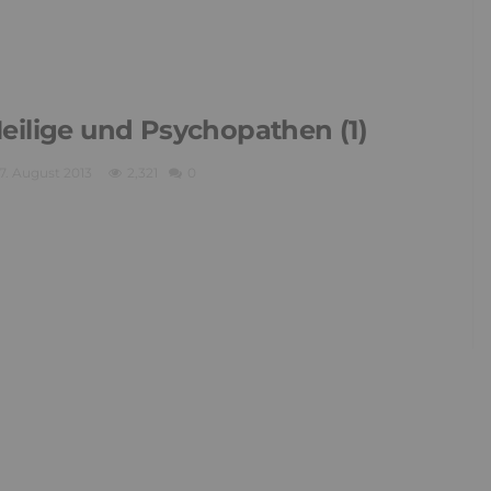
eilige und Psychopathen (1)
7. August 2013
2,321
0