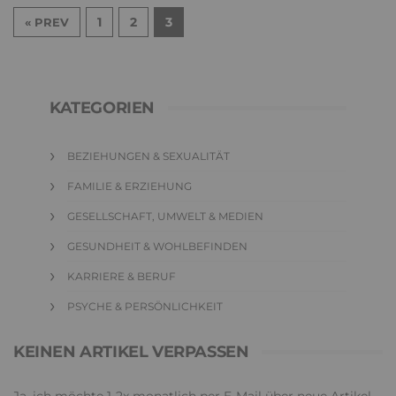
1
2
3
« PREV
KATEGORIEN
BEZIEHUNGEN & SEXUALITÄT
FAMILIE & ERZIEHUNG
GESELLSCHAFT, UMWELT & MEDIEN
GESUNDHEIT & WOHLBEFINDEN
KARRIERE & BERUF
PSYCHE & PERSÖNLICHKEIT
KEINEN ARTIKEL VERPASSEN
Ja, ich möchte 1-2x monatlich per E-Mail über neue Artikel