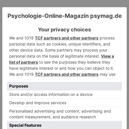
Renate B.
zu
Verbale Angriffe abwehren: Psychologische Tipps für
ruhige Antworten
HaBa
zu
Verbale Angriffe abwehren: Psychologische Tipps für
ruhige Antworten
Adele
zu
Verbale Angriffe abwehren: Psychologische Tipps für
ruhige Antworten
Juliette P.
zu
Merkmale der komplexen Posttraumatischen
Belastungsstörung: Traumafolgen verständlich erklärt
Ansgar
zu
Elternteil narzisstisch: So sieht dein heutiges Leben
vermutlich aus – Narzisstisch geprägte Kindheit (1)
DIE BELIEBTESTEN ARTIKEL