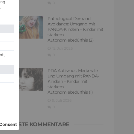
0
Pathological Demand
Avoidance: Umgang mit
PANDA-Kindern – Kinder mit
starkem
Autonomiebedürfnis (2)
15. Juli 2026
0
PDA Autismus: Merkmale
und Umgang mit PANDA-
Kindern – Kinder mit
starkem
Autonomiebedürfnis (1)
9. Juli 2026
0
NEUESTE KOMMENTARE