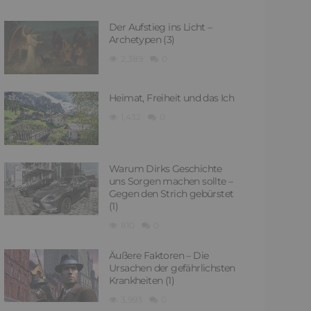
Der Aufstieg ins Licht –
Archetypen (3)
2,389
0
Heimat, Freiheit und das Ich
1,432
0
Warum Dirks Geschichte
uns Sorgen machen sollte –
Gegen den Strich gebürstet
(1)
810
0
Äußere Faktoren – Die
Ursachen der gefährlichsten
Krankheiten (1)
3,993
0