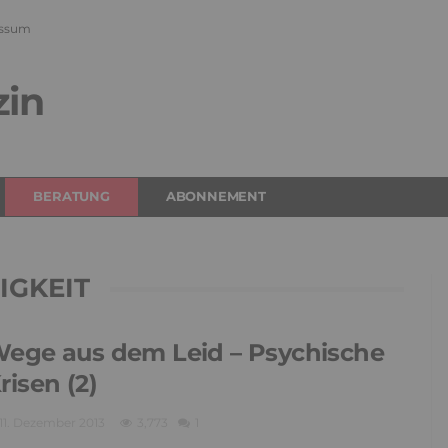
ssum
zin
BERATUNG
ABONNEMENT
IGKEIT
ege aus dem Leid – Psychische
risen (2)
11. Dezember 2013
3,773
1