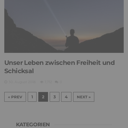
Unser Leben zwischen Freiheit und
Schicksal
30. August 2018
1,712
0
1
2
3
4
« PREV
NEXT »
KATEGORIEN