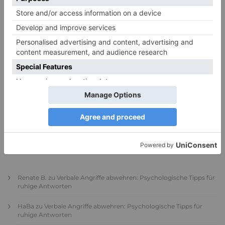
PDA Autismus: Merkmale und Umgang mit
PANDA-Kindern – Kinder mit starkem
Autonomiebedürfnis (1)
9. Juli 2026
0
NEUESTE KOMMENTARE
Renate B.
zu
Verbale Angriffe abwehren: Psychologische Tipps für
ruhige Antworten
HaBa
zu
Verbale Angriffe abwehren: Psychologische Tipps für
ruhige Antworten