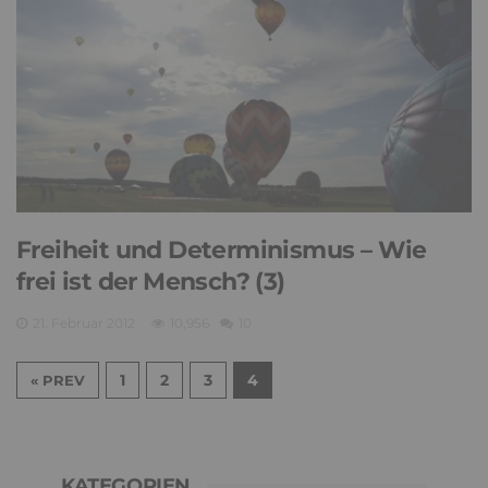
Freiheit und Determinismus – Wie
frei ist der Mensch? (3)
21. Februar 2012
10,956
10
1
2
3
4
« PREV
KATEGORIEN