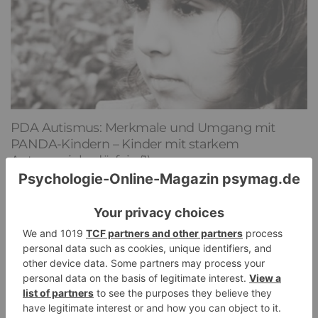
PDA Autismus: Merkmale und Umgang mit
PANDA-Kindern – Kinder mit starkem
Autonomiebedürfnis (1)
9. Juli 2026
0
NEUESTE KOMMENTARE
Renate B.
zu
Verbale Angriffe abwehren: Psychologische Tipps für
ruhige Antworten
HaBa
zu
Verbale Angriffe abwehren: Psychologische Tipps für
ruhige Antworten