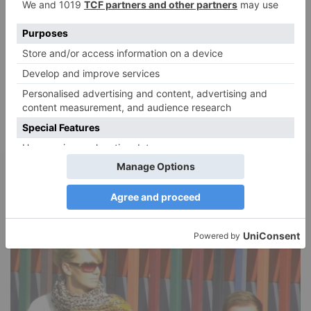
Adele
zu
Verbale Angriffe abwehren: Psychologische Tipps für
ruhige Antworten
Juliette P.
zu
Merkmale der komplexen Posttraumatischen
Belastungsstörung: Traumafolgen verständlich erklärt
Ansgar
zu
Elternteil narzisstisch: So sieht dein heutiges Leben
vermutlich aus – Narzisstisch geprägte Kindheit (1)
DIE BELIEBTESTEN ARTIKEL