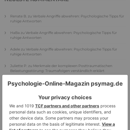
Renate B.
zu
Verbale Angriffe abwehren: Psychologische Tipps für
ruhige Antworten
HaBa
zu
Verbale Angriffe abwehren: Psychologische Tipps für
ruhige Antworten
Adele
zu
Verbale Angriffe abwehren: Psychologische Tipps für
ruhige Antworten
Juliette P.
zu
Merkmale der komplexen Posttraumatischen
Belastungsstörung: Traumafolgen verständlich erklärt
Ansgar
zu
Elternteil narzisstisch: So sieht dein heutiges Leben
vermutlich aus – Narzisstisch geprägte Kindheit (1)
DIE BELIEBTESTEN ARTIKEL