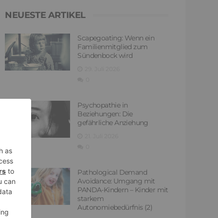
NEUESTE ARTIKEL
Scapegoating: Wenn ein
Familienmitglied zum
Sündenbock wird
29. Juli 2026
0
Psychopathie in
Beziehungen: Die
gefährliche Anziehung
21. Juli 2026
0
Pathological Demand
Avoidance: Umgang mit
PANDA-Kindern – Kinder mit
starkem
Autonomiebedürfnis (2)