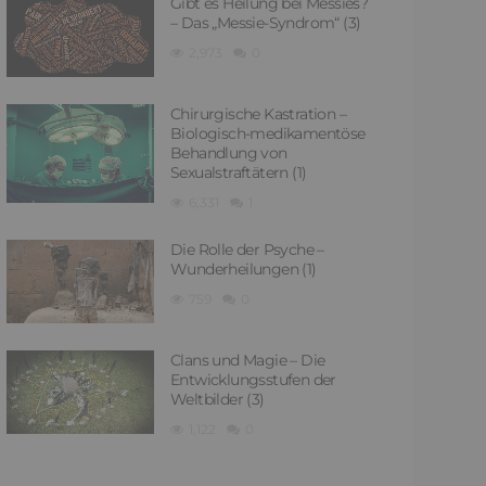
Gibt es Heilung bei Messies?
– Das „Messie-Syndrom“ (3)
2,973
0
Chirurgische Kastration –
Biologisch-medikamentöse
Behandlung von
Sexualstraftätern (1)
6,331
1
Die Rolle der Psyche –
Wunderheilungen (1)
759
0
Clans und Magie – Die
Entwicklungsstufen der
Weltbilder (3)
1,122
0