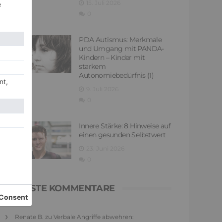
15. Juli 2026
0
PDA Autismus: Merkmale
und Umgang mit PANDA-
Kindern – Kinder mit
starkem
Autonomiebedürfnis (1)
9. Juli 2026
0
Innere Stärke: 8 Hinweise auf
einen gesunden Selbstwert
23. Juni 2026
0
NEUESTE KOMMENTARE
Renate B.
zu
Verbale Angriffe abwehren: