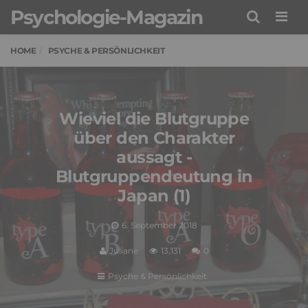
Psychologie-Magazin
Men
HOME
PSYCHE & PERSÖNLICHKEIT
Wieviel die Blutgruppe
über den Charakter
aussagt -
Blutgruppendeutung in
Japan (1)
6. September 2018
Juliane
13,131
0
Psyche & Persönlichkeit