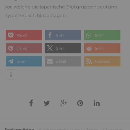
vor, welche die japanische Blutgruppendeutung
hypothetisch hinterfragen.
Pocket
teilen
teilen
merken
teilen
teilen
teilen
E-Mail
RSS-feed
Schlagwörter:
Blugruppendeutung in Japan
,
Charakter
,