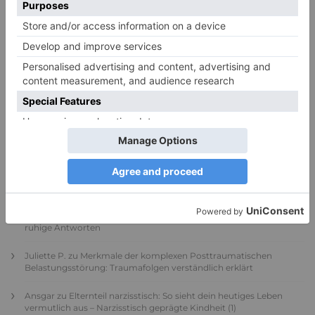
PDA Autismus: Merkmale und Umgang mit
PANDA-Kindern – Kinder mit starkem
Autonomiebedürfnis (1)
9. Juli 2026
0
NEUESTE KOMMENTARE
Renate B.
zu
Verbale Angriffe abwehren: Psychologische Tipps für
ruhige Antworten
HaBa
zu
Verbale Angriffe abwehren: Psychologische Tipps für
ruhige Antworten
Adele
zu
Verbale Angriffe abwehren: Psychologische Tipps für
ruhige Antworten
Juliette P.
zu
Merkmale der komplexen Posttraumatischen
Belastungsstörung: Traumafolgen verständlich erklärt
Ansgar
zu
Elternteil narzisstisch: So sieht dein heutiges Leben
vermutlich aus – Narzisstisch geprägte Kindheit (1)