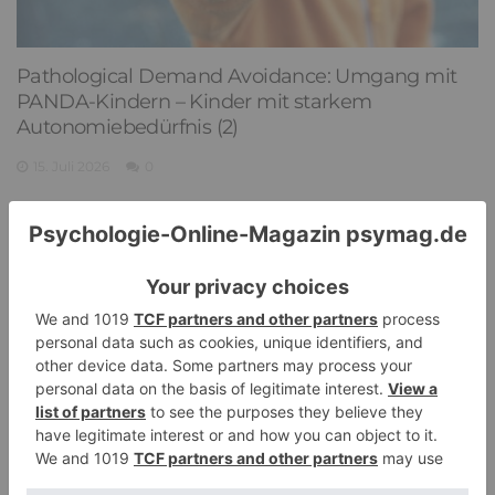
Pathological Demand Avoidance: Umgang mit
PANDA-Kindern – Kinder mit starkem
Autonomiebedürfnis (2)
15. Juli 2026
0