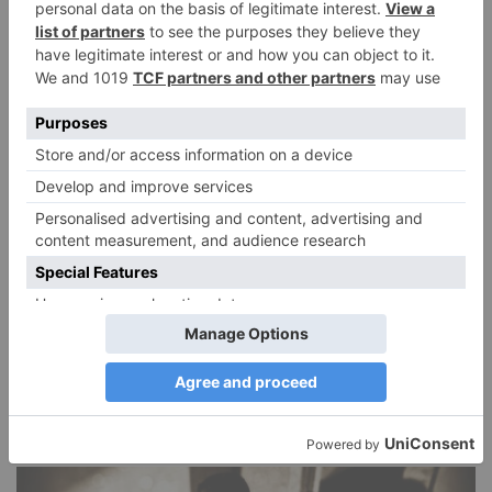
DIE BELIEBTESTEN ARTIKEL
Narzissmus in der Liebe
26