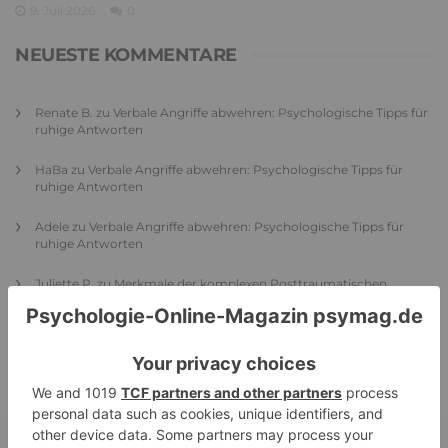
9. Juli 2026
0
NEUESTE KOMMENTARE
Renate B.
zu
Verbale Angriffe abwehren: Psychologische Tipps für
ruhige Antworten
HaBa
zu
Verbale Angriffe abwehren: Psychologische Tipps für
ruhige Antworten
Adele
zu
Verbale Angriffe abwehren: Psychologische Tipps für
ruhige Antworten
Juliette P.
zu
Merkmale der komplexen Posttraumatischen
Belastungsstörung: Traumafolgen verständlich erklärt
Ansgar
zu
Elternteil narzisstisch: So sieht dein heutiges Leben
vermutlich aus – Narzisstisch geprägte Kindheit (1)