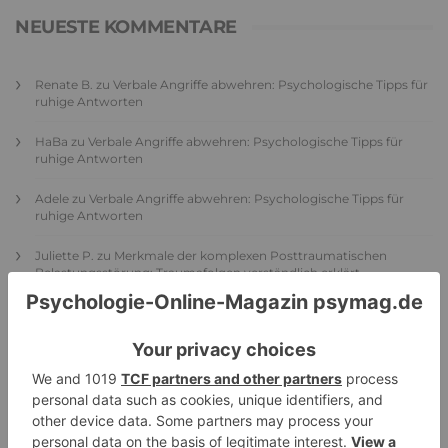
NEUESTE KOMMENTARE
Renate B.
zu
Verbale Angriffe abwehren: Psychologische Tipps für
ruhige Antworten
HaBa
zu
Verbale Angriffe abwehren: Psychologische Tipps für
ruhige Antworten
Adele
zu
Verbale Angriffe abwehren: Psychologische Tipps für
ruhige Antworten
Juliette P.
zu
Merkmale der komplexen Posttraumatischen
Belastungsstörung: Traumafolgen verständlich erklärt
Ansgar
zu
Elternteil narzisstisch: So sieht dein heutiges Leben
vermutlich aus – Narzisstisch geprägte Kindheit (1)