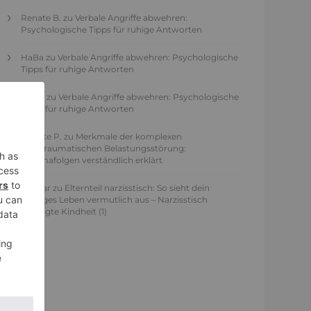
Renate B.
zu
Verbale Angriffe abwehren:
Psychologische Tipps für ruhige Antworten
HaBa
zu
Verbale Angriffe abwehren: Psychologische
Tipps für ruhige Antworten
Adele
zu
Verbale Angriffe abwehren: Psychologische
Tipps für ruhige Antworten
Juliette P.
zu
Merkmale der komplexen
Posttraumatischen Belastungsstörung:
Traumafolgen verständlich erklärt
Ansgar
zu
Elternteil narzisstisch: So sieht dein
heutiges Leben vermutlich aus – Narzisstisch
geprägte Kindheit (1)