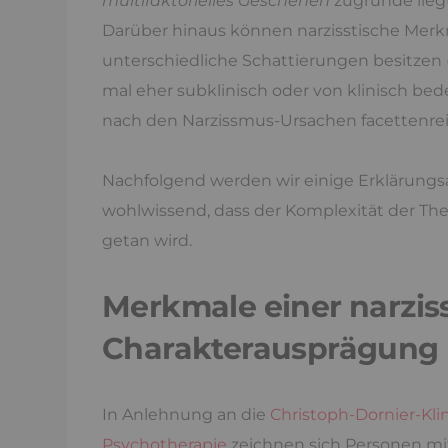
multifaktorielles Geschehen
zugrunde liegt
Darüber hinaus können narzisstische Mer
unterschiedliche Schattierungen besitzen (
mal eher subklinisch oder von klinisch b
nach den Narzissmus-Ursachen facettenreic
Nachfolgend werden wir einige Erklärungsa
wohlwissend, dass der Komplexität der T
getan wird.
Merkmale einer narzis
Charakterausprägung
In Anlehnung an die
Christoph-Dornier-Klin
Psychotherapie
zeichnen sich Personen m