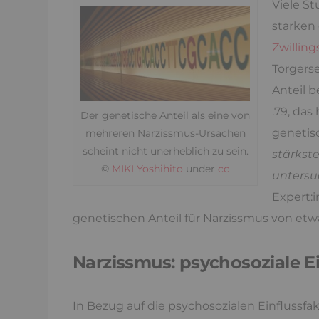
Viele St
starken 
Zwilling
Torgers
Anteil b
.79, das
Der genetische Anteil als eine von
genetisc
mehreren Narzissmus-Ursachen
scheint nicht unerheblich zu sein.
stärkst
©
MIKI Yoshihito
under
cc
untersu
Expert:
genetischen Anteil für Narzissmus von etw
Narzissmus: psychosoziale E
In Bezug auf die psychosozialen Einflussfa