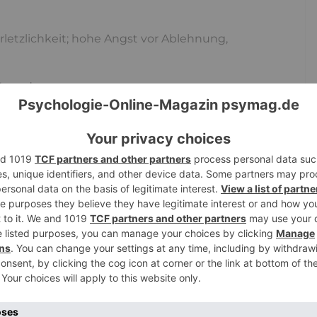
rletzlichkeit; hohe Angst vor Ablehnung,
ür andere
tig halten
sserfolgen umzugehen
arten
Wechsel von Überhöhung und negativem
ter einer solchen Störung leiden, gut
n fühlen, denken und beabsichtigen, sie
.