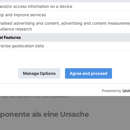
mitteilung
 Gene und Umwelt
Ausprägung zeigt, ist aus psychologischer Sicht ein
weltbezogenen Faktoren
. Zusammenhänge
stematische Einflüsse wie Schule, Peergroup,
inbettung in bestimmte gesellschaftliche
ter anderem mit reinspielen.
ponente als eine Ursache