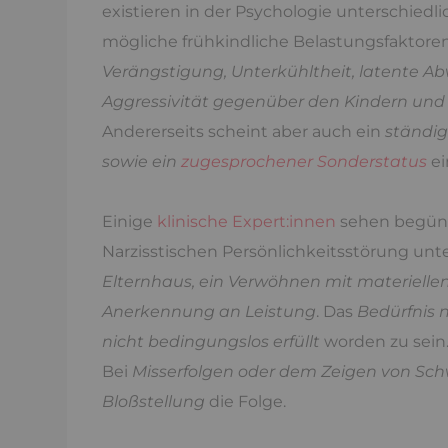
existieren in der Psychologie unterschied
mögliche frühkindliche Belastungsfaktore
Verängstigung, Unterkühltheit, latente A
Aggressivität gegenüber den Kindern und
Andererseits scheint aber auch ein
ständi
sowie ein
zugesprochener Sonderstatus
ei
Einige
klinische Expert:innen
sehen begüns
Narzisstischen Persönlichkeitsstörung un
Elternhaus, ein Verwöhnen mit materielle
Anerkennung an Leistung
. Das
Bedürfnis
nicht bedingungslos erfüllt
worden zu sein.
Bei
Misserfolgen oder dem Zeigen von Sc
Bloßstellung
die Folge.