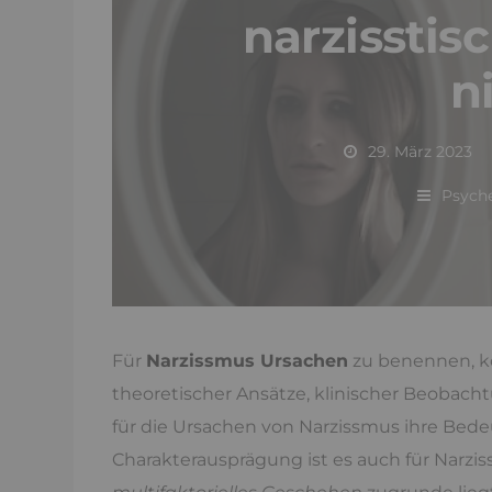
narzisstis
n
29. März 2023
Psyche
Für
Narzissmus Ursachen
zu benennen, k
theoretischer Ansätze, klinischer Beobach
für die Ursachen von Narzissmus ihre Bed
Charakterausprägung ist es auch für Narzis