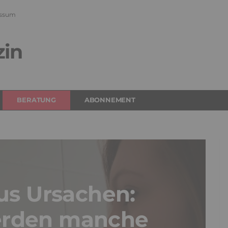
ssum
zin
BERATUNG
ABONNEMENT
us Ursachen:
rden manche