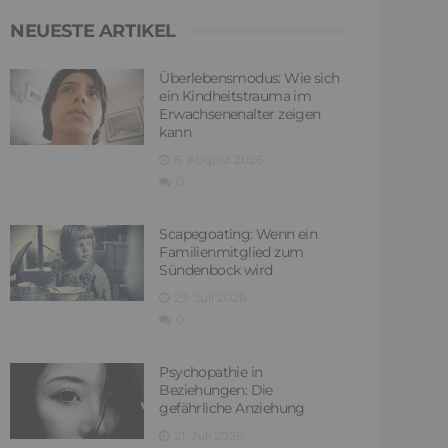
NEUESTE ARTIKEL
Überlebensmodus: Wie sich
ein Kindheitstrauma im
Erwachsenenalter zeigen
kann
6. August 2026
0
Scapegoating: Wenn ein
Familienmitglied zum
Sündenbock wird
29. Juli 2026
0
Psychopathie in
Beziehungen: Die
gefährliche Anziehung
21. Juli 2026