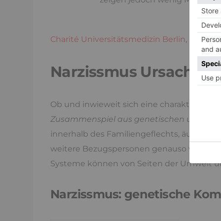
Charité Universitätsmedizin Berlin
, Presse
Narzissmus Ursachen:
Ob und inwieweit sich eine charakterliche 
Zusammenspiel aus genetischen und um
innerhalb des Familiengeflechts, äußere sy
weitere Bezugspersonen genauso wie die E
Systeme können von Seiten der Umwelt un
Narzissmus: genetische Kom