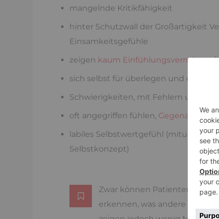
mangelnde Kritikfähigkeit
hinter Schutzwall der Großartigkeit Ve
Einsamkeitsgefühle
zeigen
kaum Einfühlungsvermögen
f
sich selbst für überlegen und einzigar
Schwierigkeiten, mit Fehlern und Mi
oft angegriffen fühlen,
Gegenangriff
st
labiles Selbstwertgefühl (mitunter 
Selbstkonzept)
Zwar können Patienten, die un
erkennen, was andere Mensche
zeigen jedoch wenig Mitgefühl