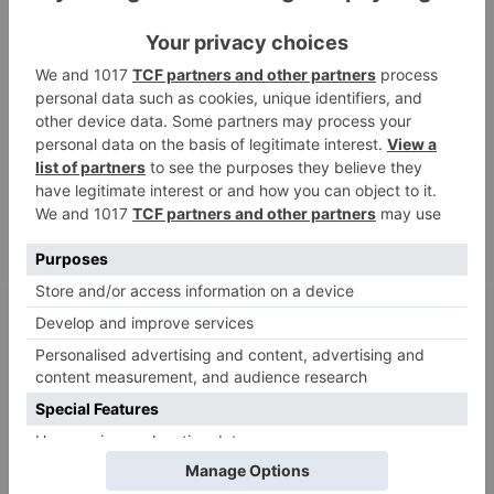
HaBa
zu
Verbale Angriffe abwehren: Psychologische Tipps für
ruhige Antworten
Adele
zu
Verbale Angriffe abwehren: Psychologische Tipps für
ruhige Antworten
Juliette P.
zu
Merkmale der komplexen Posttraumatischen
Belastungsstörung: Traumafolgen verständlich erklärt
Ansgar
zu
Elternteil narzisstisch: So sieht dein heutiges Leben
vermutlich aus – Narzisstisch geprägte Kindheit (1)
DIE BELIEBTESTEN ARTIKEL