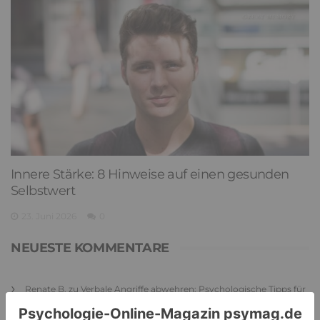
Innere Stärke: 8 Hinweise auf einen gesunden
Selbstwert
23. Juni 2026
0
NEUESTE KOMMENTARE
Renate B.
zu
Verbale Angriffe abwehren: Psychologische Tipps für
ruhige Antworten