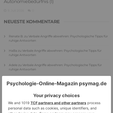
Autonomiebedürfnis (1)
9. Juli 2026
0
NEUESTE KOMMENTARE
Renate B.
zu
Verbale Angriffe abwehren: Psychologische Tipps für
ruhige Antworten
HaBa
zu
Verbale Angriffe abwehren: Psychologische Tipps für
ruhige Antworten
Adele
zu
Verbale Angriffe abwehren: Psychologische Tipps für
ruhige Antworten
Juliette P.
zu
Merkmale der komplexen Posttraumatischen
Belastungsstörung: Traumafolgen verständlich erklärt
Ansgar
zu
Elternteil narzisstisch: So sieht dein heutiges Leben
vermutlich aus – Narzisstisch geprägte Kindheit (1)