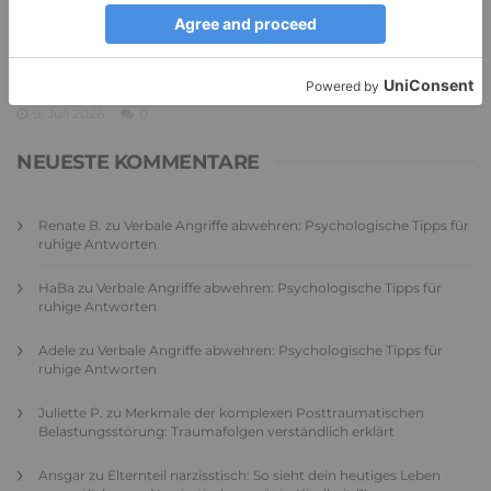
PDA Autismus: Merkmale und Umgang mit
PANDA-Kindern – Kinder mit starkem
Autonomiebedürfnis (1)
9. Juli 2026
0
NEUESTE KOMMENTARE
Renate B.
zu
Verbale Angriffe abwehren: Psychologische Tipps für
ruhige Antworten
HaBa
zu
Verbale Angriffe abwehren: Psychologische Tipps für
ruhige Antworten
Adele
zu
Verbale Angriffe abwehren: Psychologische Tipps für
ruhige Antworten
Juliette P.
zu
Merkmale der komplexen Posttraumatischen
Belastungsstörung: Traumafolgen verständlich erklärt
Ansgar
zu
Elternteil narzisstisch: So sieht dein heutiges Leben