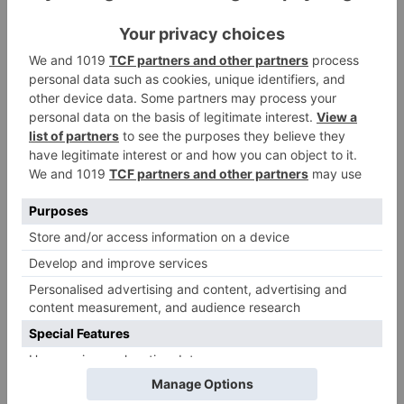
Pathological Demand Avoidance: Umgang mit
PANDA-Kindern – Kinder mit starkem
Autonomiebedürfnis (2)
15. Juli 2026
0