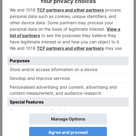
DIE BELIEBTESTEN ARTIKEL
Narzissmus in der Liebe
26