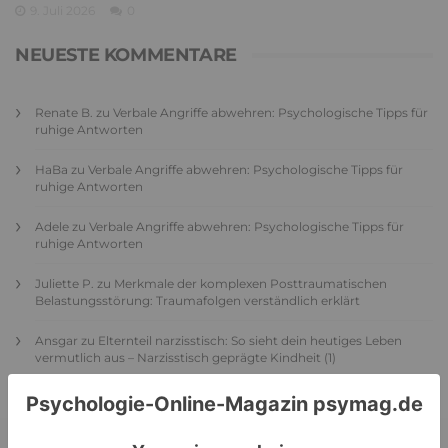
9. Juli 2026
0
NEUESTE KOMMENTARE
Renate B.
zu
Verbale Angriffe abwehren: Psychologische Tipps für
ruhige Antworten
HaBa
zu
Verbale Angriffe abwehren: Psychologische Tipps für
ruhige Antworten
Adele
zu
Verbale Angriffe abwehren: Psychologische Tipps für
ruhige Antworten
Juliette P.
zu
Merkmale der komplexen Posttraumatischen
Belastungsstörung: Traumafolgen verständlich erklärt
Ansgar
zu
Elternteil narzisstisch: So sieht dein heutiges Leben
vermutlich aus – Narzisstisch geprägte Kindheit (1)