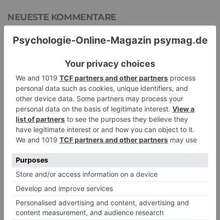
NEUESTE KOMMENTARE
Renate B.
zu
Verbale Angriffe abwehren: Psychologische Tipps für
ruhige Antworten
HaBa
zu
Verbale Angriffe abwehren: Psychologische Tipps für
ruhige Antworten
Adele
zu
Verbale Angriffe abwehren: Psychologische Tipps für
ruhige Antworten
Juliette P.
zu
Merkmale der komplexen Posttraumatischen
Belastungsstörung: Traumafolgen verständlich erklärt
Ansgar
zu
Elternteil narzisstisch: So sieht dein heutiges Leben
vermutlich aus – Narzisstisch geprägte Kindheit (1)