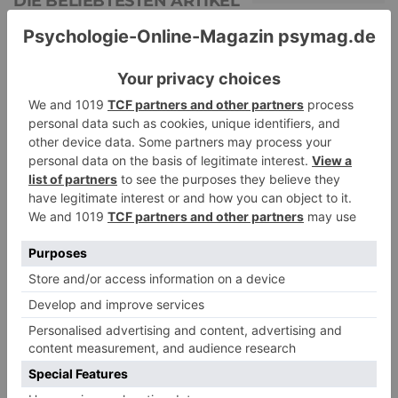
DIE BELIEBTESTEN ARTIKEL
Narzissmus in der Liebe
26