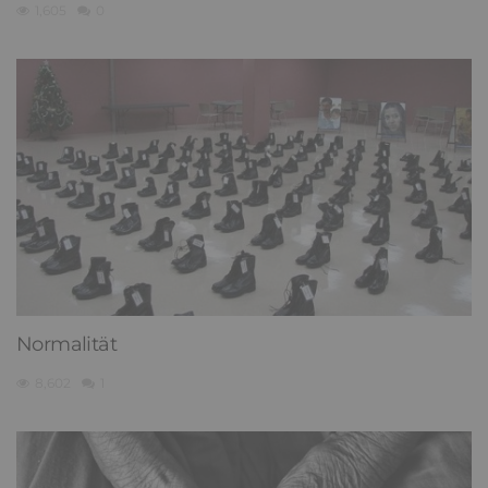
1,605
0
Normalität
8,602
1