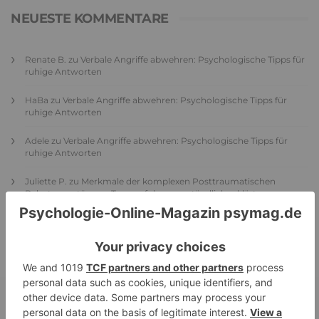
NEUESTE KOMMENTARE
Renate B.
zu
Verbale Angriffe abwehren: Psychologische Tipps für
ruhige Antworten
HaBa
zu
Verbale Angriffe abwehren: Psychologische Tipps für
ruhige Antworten
Adele
zu
Verbale Angriffe abwehren: Psychologische Tipps für
ruhige Antworten
Juliette P.
zu
Merkmale der komplexen Posttraumatischen
Belastungsstörung: Traumafolgen verständlich erklärt
Ansgar
zu
Elternteil narzisstisch: So sieht dein heutiges Leben
vermutlich aus – Narzisstisch geprägte Kindheit (1)