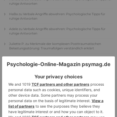
ruhige Antworten
HaBa
zu
Verbale Angriffe abwehren: Psychologische Tipps für
ruhige Antworten
Adele
zu
Verbale Angriffe abwehren: Psychologische Tipps für
ruhige Antworten
Juliette P.
zu
Merkmale der komplexen Posttraumatischen
Belastungsstörung: Traumafolgen verständlich erklärt
Ansgar
zu
Elternteil narzisstisch: So sieht dein heutiges Leben
vermutlich aus – Narzisstisch geprägte Kindheit (1)
DIE BELIEBTESTEN ARTIKEL