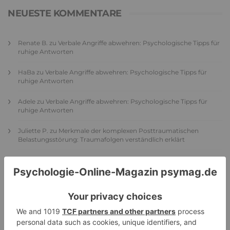
NEUESTE KOMMENTARE
Renate B.
zu
Verbale Angriffe abwehren: Psychologische Tipps für
ruhige Antworten
HaBa
zu
Verbale Angriffe abwehren: Psychologische Tipps für
ruhige Antworten
Adele
zu
Verbale Angriffe abwehren: Psychologische Tipps für
ruhige Antworten
Juliette P.
zu
Merkmale der komplexen Posttraumatischen
Belastungsstörung: Traumafolgen verständlich erklärt
Ansgar
zu
Elternteil narzisstisch: So sieht dein heutiges Leben
vermutlich aus – Narzisstisch geprägte Kindheit (1)