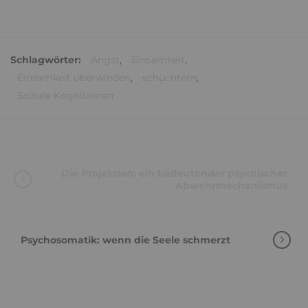
Schlagwörter:
Angst
,
Einsamkeit
,
Einsamkeit überwinden
,
schüchtern
,
Soziale Kognitionen
Die Projektion: ein bedeutender psychischer
Abwehrmechanismus
Psychosomatik: wenn die Seele schmerzt