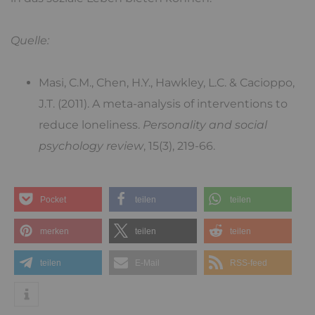
Quelle:
Masi, C.M., Chen, H.Y., Hawkley, L.C. & Cacioppo,
J.T. (2011). A meta-analysis of interventions to
reduce loneliness.
Personality and social
psychology review
, 15(3), 219-66.
Pocket
teilen
teilen
merken
teilen
teilen
teilen
E-Mail
RSS-feed