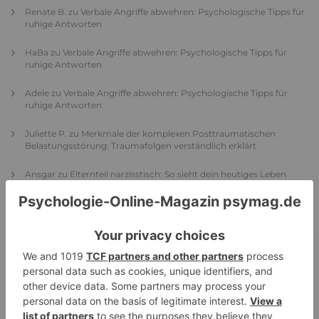
Renate B.
zu
Verbale Angriffe abwehren: Psychologische Tipps für
ruhige Antworten
HaBa
zu
Verbale Angriffe abwehren: Psychologische Tipps für
ruhige Antworten
Adele
zu
Verbale Angriffe abwehren: Psychologische Tipps für
ruhige Antworten
Juliette P.
zu
Merkmale der komplexen Posttraumatischen
Belastungsstörung: Traumafolgen verständlich erklärt
Ansgar
zu
Elternteil narzisstisch: So sieht dein heutiges Leben
vermutlich aus – Narzisstisch geprägte Kindheit (1)
DIE BELIEBTESTEN ARTIKEL