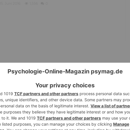
15. Juni 2016
1,556
0