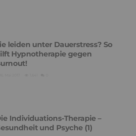
ie leiden unter Dauerstress? So
ilft Hypnotherapie gegen
urnout!
16. Mai 2017
1,641
0
ie Individuations-Therapie –
esundheit und Psyche (1)