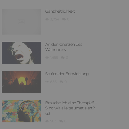
Ganzheitlichkeit
3,754
0
An den Grenzen des
Wahnsinns
1,659
3
Stufen der Entwicklung
885
0
Brauche ich eine Therapie? –
Sind wir alle traumatisiert?
(2)
583
0