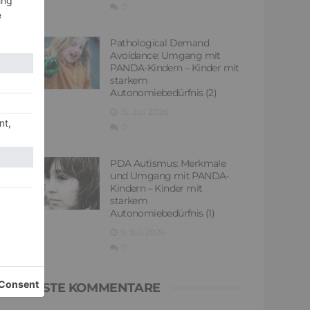
0
Pathological Demand
Avoidance: Umgang mit
PANDA-Kindern – Kinder mit
starkem
Autonomiebedürfnis (2)
15. Juli 2026
0
PDA Autismus: Merkmale
und Umgang mit PANDA-
Kindern – Kinder mit
starkem
Autonomiebedürfnis (1)
9. Juli 2026
0
NEUESTE KOMMENTARE