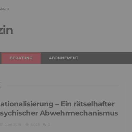
ssum
zin
BERATUNG
ABONNEMENT
E
ationalisierung – Ein rätselhafter
sychischer Abwehrmechanismus
12. Juni 2018
5,025
0