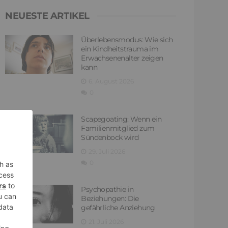
NEUESTE ARTIKEL
Überlebensmodus: Wie sich
ein Kindheitstrauma im
Erwachsenenalter zeigen
kann
6. August 2026
0
Scapegoating: Wenn ein
Familienmitglied zum
Sündenbock wird
29. Juli 2026
0
Psychopathie in
Beziehungen: Die
gefährliche Anziehung
21. Juli 2026