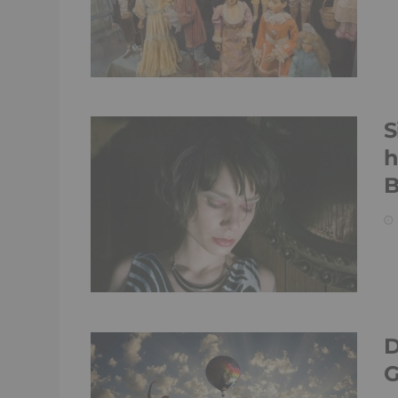
S
h
B
D
G