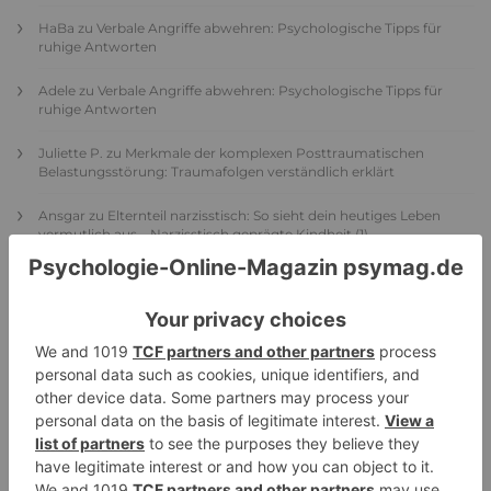
HaBa
zu
Verbale Angriffe abwehren: Psychologische Tipps für
ruhige Antworten
Adele
zu
Verbale Angriffe abwehren: Psychologische Tipps für
ruhige Antworten
Juliette P.
zu
Merkmale der komplexen Posttraumatischen
Belastungsstörung: Traumafolgen verständlich erklärt
Ansgar
zu
Elternteil narzisstisch: So sieht dein heutiges Leben
vermutlich aus – Narzisstisch geprägte Kindheit (1)
DIE BELIEBTESTEN ARTIKEL