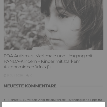
PDA Autismus: Merkmale und Umgang mit
PANDA-Kindern – Kinder mit starkem
Autonomiebedürfnis (1)
9. Juli 2026
0
NEUESTE KOMMENTARE
Renate B.
zu
Verbale Angriffe abwehren: Psychologische Tipps für
ruhige Antworten