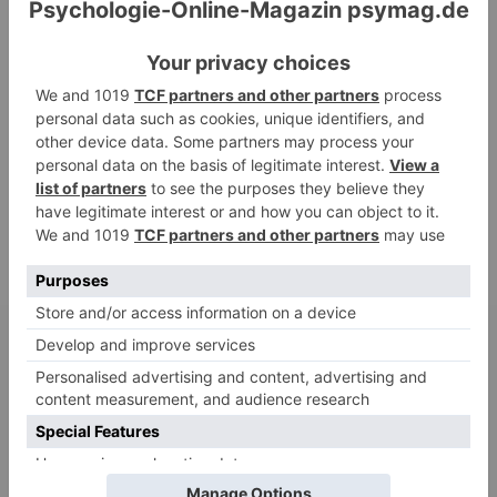
HaBa
zu
Verbale Angriffe abwehren: Psychologische Tipps für
ruhige Antworten
Adele
zu
Verbale Angriffe abwehren: Psychologische Tipps für
ruhige Antworten
Juliette P.
zu
Merkmale der komplexen Posttraumatischen
Belastungsstörung: Traumafolgen verständlich erklärt
Ansgar
zu
Elternteil narzisstisch: So sieht dein heutiges Leben
vermutlich aus – Narzisstisch geprägte Kindheit (1)
DIE BELIEBTESTEN ARTIKEL