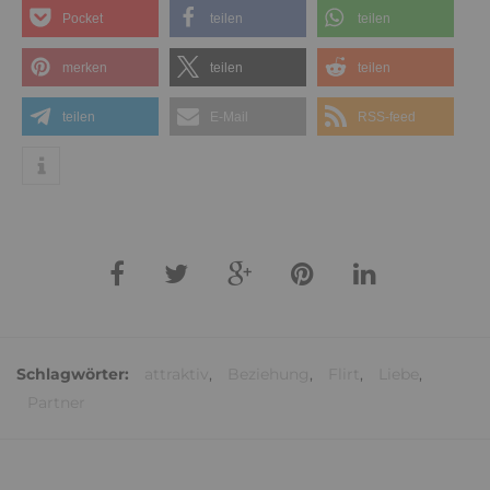
Pocket
teilen
teilen
merken
teilen
teilen
teilen
E-Mail
RSS-feed
Schlagwörter:
attraktiv
,
Beziehung
,
Flirt
,
Liebe
,
Partner